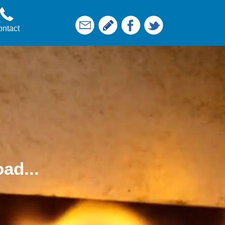
ntact
ad...