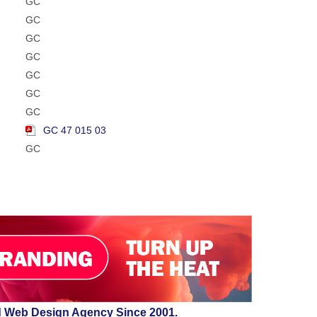
GC
GC
GC
GC
GC
GC
GC
GC 47 015 03
GC
d Web Design Agency Since 2001.