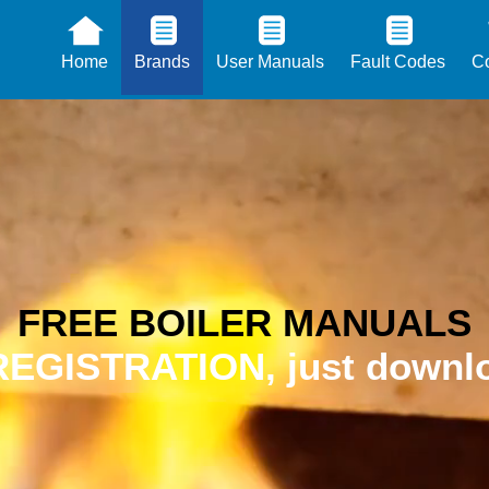
Home
Brands
User Manuals
Fault Codes
Co
FREE BOILER MANUALS
EGISTRATION, just downlo