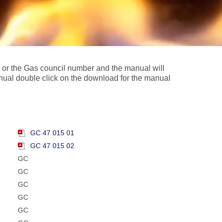
el or the Gas council number and the manual will
nual double click on the download for the manual
GC 47 015 01
GC 47 015 02
GC
GC
GC
GC
GC